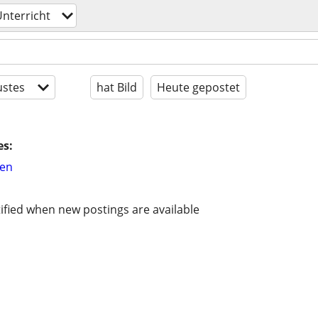
nterricht
stes
hat Bild
Heute gepostet
es:
hen
ified when new postings are available