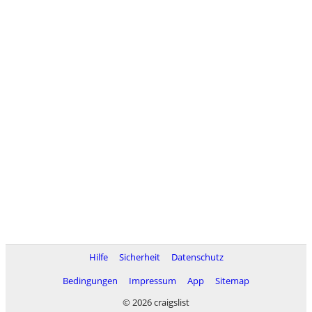
Hilfe
Sicherheit
Datenschutz
Bedingungen
Impressum
App
Sitemap
© 2026 craigslist