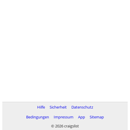
Hilfe
Sicherheit
Datenschutz
Bedingungen
Impressum
App
Sitemap
© 2026 craigslist