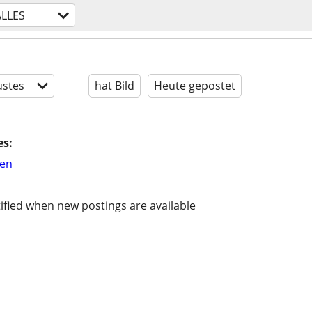
ALLES
stes
hat Bild
Heute gepostet
es:
hen
ified when new postings are available