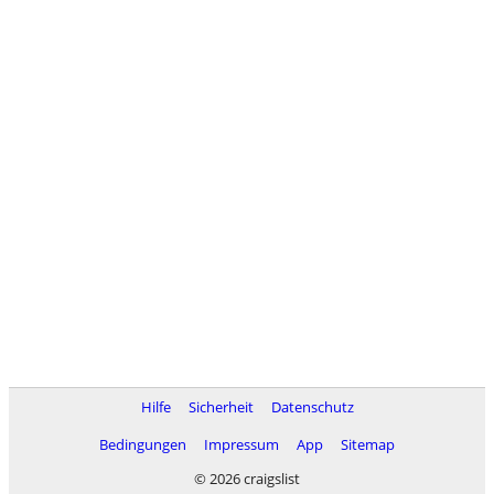
Hilfe
Sicherheit
Datenschutz
Bedingungen
Impressum
App
Sitemap
© 2026 craigslist