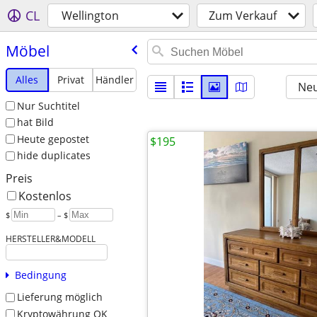
CL
Wellington
Zum Verkauf
Möbel
Alles
Privat
Händler
Neu
Nur Suchtitel
hat Bild
Heute gepostet
$195
hide duplicates
Preis
Kostenlos
$
– $
HERSTELLER&MODELL
Bedingung
Lieferung möglich
Kryptowährung OK