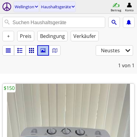
Wellington
Haushaltsgeräte
Beitrag
Konto
+
Preis
Bedingung
Verkäufer
Neustes
1
von 1
$150